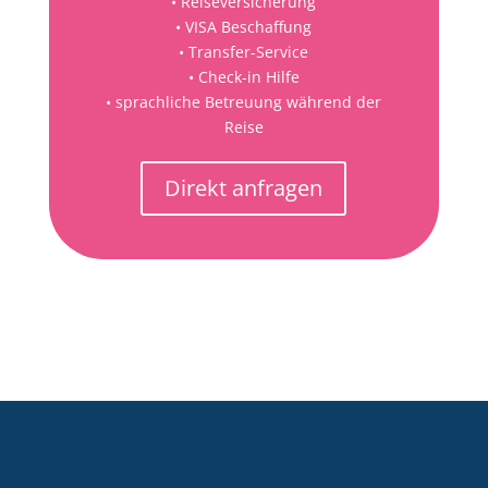
• Reiseversicherung
• VISA Beschaffung
• Transfer-Service
• Check-in Hilfe
• sprachliche Betreuung während der
Reise
Direkt anfragen