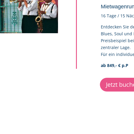
Mietwagenrun
16 Tage / 15 Näc
Entdecken Sie d
Blues, Soul und R
Preisbeispiel be
zentraler Lage.
Für ein individu
ab 849,- € p.P
Jetzt buch