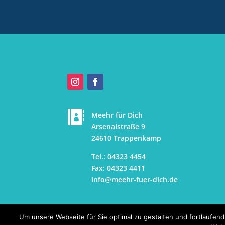

Meehr für Dich
Arsenalstraße 9
24610 Trappenkamp
Tel.: 04323 4454
Fax: 04323 4411
info@meehr-fuer-dich.d
e
Um unsere Webseite für Sie optimal zu gestalten und fortlaufe